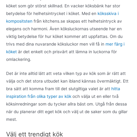
köket som gör störst skillnad. En vacker köksbänk har stor
betydelse för helhetsintrycket i köket. Med en
köksskiva i
kompositsten
från kitchens.se skapas ett helhetsintryck av
elegans och harmoni. Även köksluckornas utseende har en
viktig betydelse för hur köket kommer att uppfattas. Om du
trivs med dina nuvarande köksluckor men vill få in
mer färg i
köket
är det enkelt och prisvärt att lämna in luckorna för
omlackering.
Det är inte alltid lätt att veta vilken typ av kök som är rätt att
välja och det stora utbudet kan ibland kännas övermäktigt. Ett
bra sätt att komma fram till det slutgiltiga valet är att
hitta
inspiration från olika typer av kök
och välja ut en eller två
köksinredningar som du tycker allra bäst om. Utgå från dessa
när du planerar ditt eget kök och välj ut de saker som du gillar
mest.
Välj ett trendigt kök