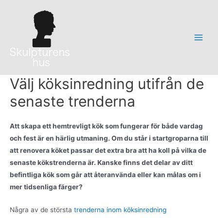
Hoppa
till
innehåll
Main
Men
Välj köksinredning utifrån de
senaste trenderna
Att skapa ett hemtrevligt kök som fungerar för både vardag
och fest är en härlig utmaning. Om du står i startgroparna till
att renovera köket passar det extra bra att ha koll på vilka de
senaste kökstrenderna är. Kanske finns det delar av ditt
befintliga kök som går att återanvända eller kan målas om i
mer tidsenliga färger?
Några av de största
trenderna inom köksinredning