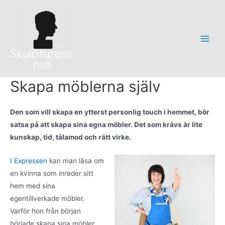
Hoppa
till
innehåll
Main
Men
Skapa möblerna själv
Den som vill skapa en ytterst personlig touch i hemmet, bör
satsa på att skapa sina egna möbler. Det som krävs är lite
kunskap, tid, tålamod och rätt virke.
I Expressen
kan man läsa om
en kvinna som inreder sitt
hem med sina
egentillverkade möbler.
Varför hon från början
började skapa sina möbler