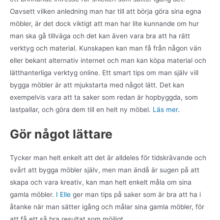
Oavsett vilken anledning man har till att börja göra sina egna
möbler, är det dock viktigt att man har lite kunnande om hur
man ska gå tillväga och det kan även vara bra att ha rätt
verktyg och material. Kunskapen kan man få från någon vän
eller bekant alternativ internet och man kan köpa material och
lätthanterliga verktyg online. Ett smart tips om man själv vill
bygga möbler är att mjukstarta med något lätt. Det kan
exempelvis vara att ta saker som redan är hopbyggda, som
lastpallar, och göra dem till en helt ny möbel.
Läs mer
.
Gör något lättare
Tycker man helt enkelt att det är alldeles för tidskrävande och
svårt att bygga möbler själv, men man ändå är sugen på att
skapa och vara kreativ, kan man helt enkelt måla om sina
gamla möbler.
I Elle
ger man tips på saker som är bra att ha i
åtanke när man sätter igång och målar sina gamla möbler, för
att få ett så bra resultat som möjligt.